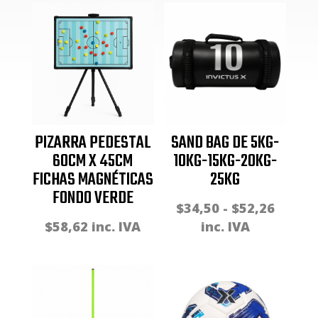
PIZARRA PEDESTAL
SAND BAG DE 5KG-
60CM X 45CM
10KG-15KG-20KG-
FICHAS MAGNÉTICAS
25KG
FONDO VERDE
Rango
$
34,50
-
$
52,26
de
$
58,62
inc. IVA
inc. IVA
precio
desde
$34,50
hasta
$52,26