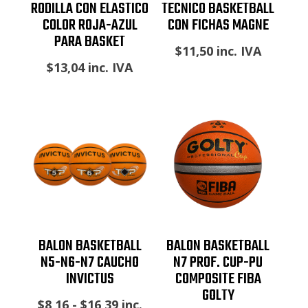
RODILLA CON ELASTICO
TECNICO BASKETBALL
COLOR ROJA-AZUL
CON FICHAS MAGNE
PARA BASKET
$
11,50
inc. IVA
$
13,04
inc. IVA
BALON BASKETBALL
BALON BASKETBALL
N5-N6-N7 CAUCHO
N7 PROF. CUP-PU
INVICTUS
COMPOSITE FIBA
GOLTY
Rango
$
8,16
-
$
16,39
inc.