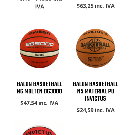
$
63,25
inc. IVA
de
IVA
precios:
desde
$8,16
hasta
$16,39
BALON BASKETBALL
BALON BASKETBALL
N6 MOLTEN BG3000
N5 MATERIAL PU
INVICTUS
$
47,54
inc. IVA
$
24,59
inc. IVA