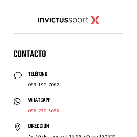
CONTACTO
TELÉFONO
v
099-192-7062
WHATSAPP

096-230-3683
DIRECCIÓN

Av. 10 de agosto N25-55 y Colón 170520,