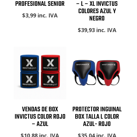
PROFESIONAL SENIOR
– L – XL INVICTUS
COLORES AZUL Y
$
3,99
inc. IVA
NEGRO
$
39,93
inc. IVA
VENDAS DE BOX
PROTECTOR INGUINAL
INVICTUS COLOR ROJO
BOX TALLA L COLOR
– AZUL
AZUL- ROJO
$
10,88
inc. IVA
$
35,04
inc. IVA