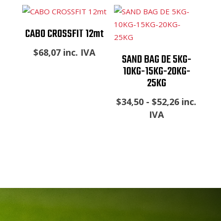
CABO CROSSFIT 12mt
$
68,07
inc. IVA
SAND BAG DE 5KG-
10KG-15KG-20KG-
25KG
Rango
$
34,50
-
$
52,26
inc.
de
IVA
precios:
desde
$34,50
hasta
$52,26