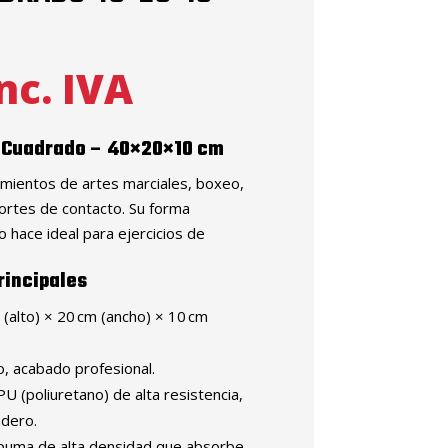
nc. IVA
 Cuadrado – 40×20×10 cm
mientos de artes marciales, boxeo,
rtes de contacto. Su forma
 hace ideal para ejercicios de
rincipales
(alto) × 20 cm (ancho) × 10 cm
, acabado profesional.
U (poliuretano) de alta resistencia,
adero.
uma de alta densidad que absorbe