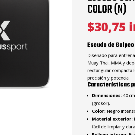
COLOR (N)
$
30,75
i
Escudo de Golpeo
Diseñado para entrena
Muay Thai, MMA y depo
rectangular compacta lo
precisión y potencia.
Características p
Dimensiones:
40 cm 
(grosor).
Color:
Negro intenso
Material exterior:
P
fácil de limpiar y dur
Relleno interno:
Esp