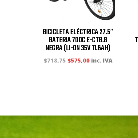
BICICLETA ELÉCTRICA 27.5″
BATERIA 700C E-CTB.8
NEGRA (LI-ON 35V 11.6AH)
El
El
$
718,75
$
575,00
inc. IVA
precio
precio
original
actual
era:
es:
$718,75.
$575,00.