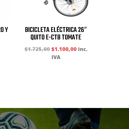
O Y
BICICLETA ELÉCTRICA 26″
QUITO E-CTB TOMATE
El
El
$
1.725,00
$
1.100,00
inc.
precio
precio
IVA
original
actual
era:
es:
$1.725,00.
$1.100,00.