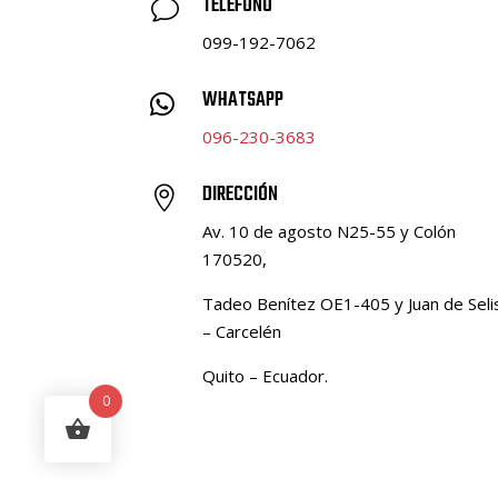
TELÉFONO
v
099-192-7062
WHATSAPP

096-230-3683
DIRECCIÓN

Av. 10 de agosto N25-55 y Colón
170520,
Tadeo Benítez OE1-405 y Juan de Seli
– Carcelén
Quito – Ecuador.
0