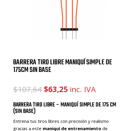
BARRERA TIRO LIBRE MANIQUÍ SIMPLE DE
175CM SIN BASE
El
El
$
107,64
$
63,25
inc. IVA
precio
precio
original
actual
BARRERA TIRO LIBRE – MANIQUÍ SIMPLE DE 175 CM
era:
es:
(SIN BASE)
$107,64.
$63,25.
Entrena tus tiros libres con precisión y realismo
gracias a este
maniquí de entrenamiento
de