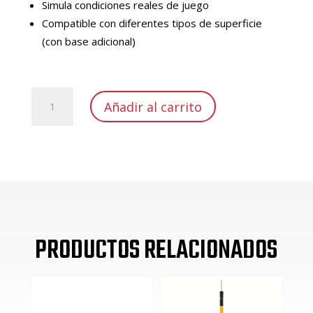
Simula condiciones reales de juego
Compatible con diferentes tipos de superficie
(con base adicional)
BARRERA
Añadir al carrito
TIRO
LIBRE
MANIQUÍ
SIMPLE
DE
175CM
SIN
BASE
PRODUCTOS RELACIONADOS
cantidad