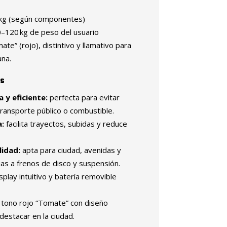
 kg (según componentes)
–120 kg de peso del usuario
e” (rojo), distintivo y llamativo para
ana.
os
 y eficiente:
perfecta para evitar
 transporte público o combustible.
a:
facilita trayectos, subidas y reduce
lidad:
apta para ciudad, avenidas y
ias a frenos de disco y suspensión.
splay intuitivo y batería removible
tono rojo “Tomate” con diseño
destacar en la ciudad.