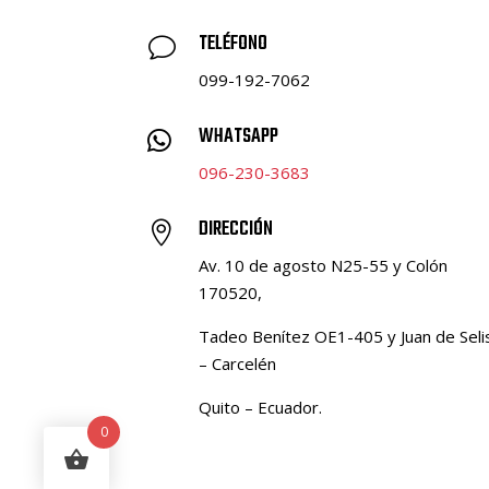
TELÉFONO
v
099-192-7062
WHATSAPP

096-230-3683
DIRECCIÓN

Av. 10 de agosto N25-55 y Colón
170520,
Tadeo Benítez OE1-405 y Juan de Seli
– Carcelén
Quito – Ecuador.
0