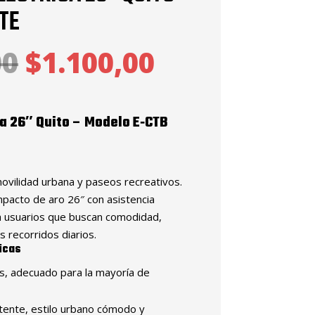
TE
El
El
00
$
1.100,00
precio
precio
original
actual
era:
es:
ca 26″ Quito – Modelo E‑CTB
$1.725,00.
$1.100,00.
movilidad urbana y paseos recreativos.
pacto de aro 26″ con asistencia
ra usuarios que buscan comodidad,
us recorridos diarios.
icas
, adecuado para la mayoría de
tente, estilo urbano cómodo y