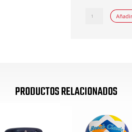
BICICLETA
Añadir
ELÉCTRICA
26"
QUITO
E-
CTB
TOMATE
cantidad
PRODUCTOS RELACIONADOS