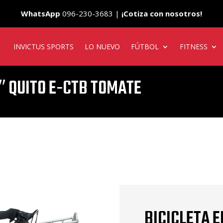
WhatsApp
096-230-3683 |
¡Cotiza con nosotros!
INVICTUS SPORTS
LO NUEVO
FÚTBOL
FITNESS
″ QUITO E-CTB TOMATE
BICICLETA E