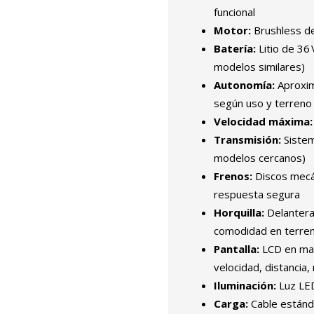
funcional
Motor:
Brushless de 
Batería:
Litio de 36
modelos similares)
Autonomía:
Aproxim
según uso y terreno
Velocidad máxima:
Transmisión:
Sistem
modelos cercanos)
Frenos:
Discos mecán
respuesta segura
Horquilla:
Delantera
comodidad en terren
Pantalla:
LCD en man
velocidad, distancia, 
Iluminación:
Luz LED
Carga:
Cable estánd