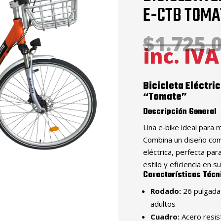
E-CTB TOMA
$
1.725,
inc. IVA
Bicicleta Eléctri
“Tomate”
Descripción General
Una e‑bike ideal para 
Combina un diseño com
eléctrica, perfecta pa
estilo y eficiencia en s
Características Técn
Rodado:
26 pulgadas
adultos
Cuadro:
Acero resis