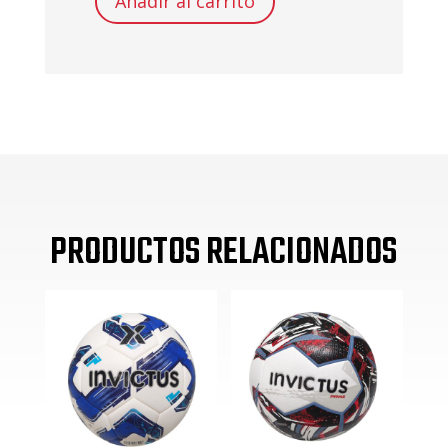
Añadir al carrito
YC-
700
120Kgs
MAX
COMPUTER
NEGRO
cantidad
PRODUCTOS RELACIONADOS