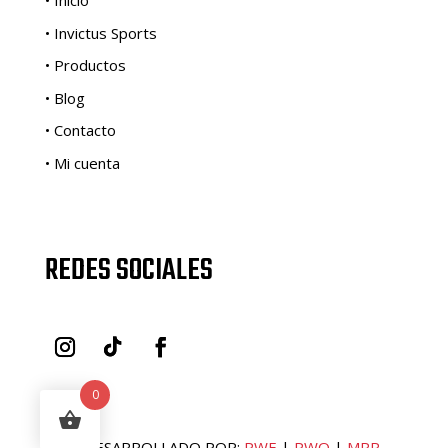
• Inicio
• Invictus Sports
• Productos
• Blog
• Contacto
• Mi cuenta
REDES SOCIALES
0
© DESARROLLADO POR:
PWE
|
PWQ
|
MRR