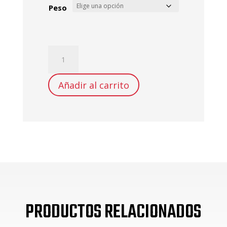
Peso
GUANTES
BOXEO
CUERO
Añadir al carrito
SINTETICO
VENUM
10
ONZ
-
12
ONZ
-
14
PRODUCTOS RELACIONADOS
ONZ
cantidad