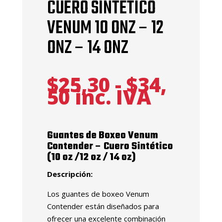
CUERO SINTETICO
VENUM 10 ONZ – 12
ONZ – 14 ONZ
$
25,30
-
$
34,
Rango
50
inc. IVA
de
precios:
desde
Guantes de Boxeo Venum
$25,30
Contender – Cuero Sintético
hasta
(10 oz /12 oz / 14 oz)
$34,50
Descripción:
Los guantes de boxeo Venum
Contender están diseñados para
ofrecer una excelente combinación