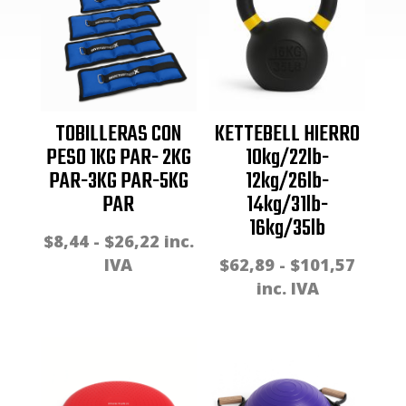
TOBILLERAS CON
KETTEBELL HIERRO
PESO 1KG PAR- 2KG
10kg/22lb-
PAR-3KG PAR-5KG
12kg/26lb-
PAR
14kg/31lb-
16kg/35lb
Rango
$
8,44
-
$
26,22
inc.
de
Rang
IVA
$
62,89
-
$
101,57
precios:
de
inc. IVA
desde
precio
$8,44
desde
hasta
$62,8
$26,22
hasta
$101,