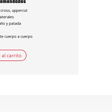
ecomendados
 cross, uppercut
laterales
uño y patada
te cuerpo a cuerpo
 al carrito