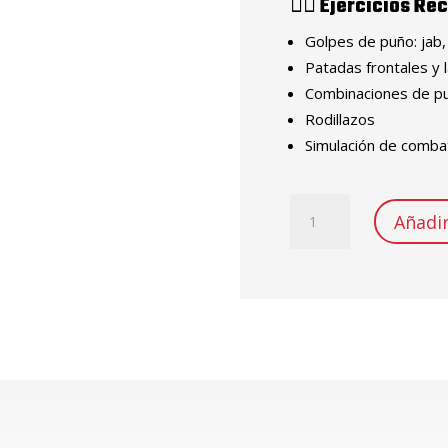
🏋️‍♂️
Ejercicios R
Golpes de puño: jab,
Patadas frontales y 
Combinaciones de p
Rodillazos
Simulación de comba
PUCHIMBOLL
Añadir
BOXEO
1MT
X
30CM
DE
DIAMETRO
cantidad