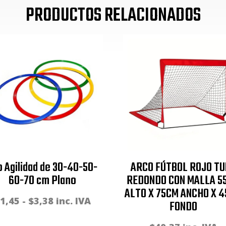
PRODUCTOS RELACIONADOS
o Agilidad de 30-40-50-
ARCO FÚTBOL ROJO T
60-70 cm Plano
REDONDO CON MALLA 5
ALTO X 75CM ANCHO X 
Rango
1,45
-
$
3,38
inc. IVA
FONDO
de