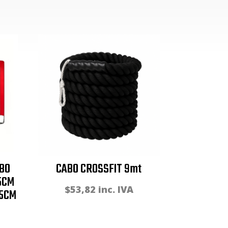
UBO
CABO CROSSFIT 9mt
5CM
$
53,82
inc. IVA
45CM