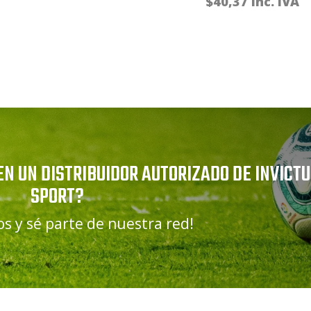
precios:
$
40,37
inc. IVA
desde
$1,45
hasta
$3,38
EN UN DISTRIBUIDOR AUTORIZADO DE INVICT
SPORT?
s y sé parte de nuestra red!