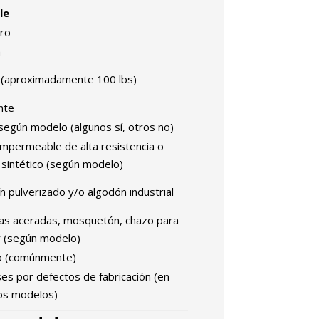
le
ro
m
 (aproximadamente 100 lbs)
nte
 según modelo (algunos sí, otros no)
impermeable de alta resistencia o
 sintético (según modelo)
n pulverizado y/o algodón industrial
las aceradas, mosquetón, chazo para
r (según modelo)
o (comúnmente)
es por defectos de fabricación (en
os modelos)