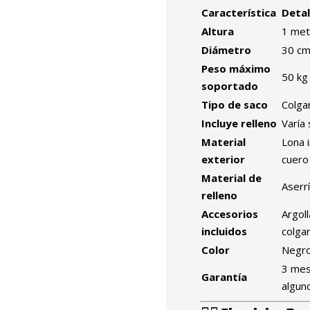
Característica
Detal
Altura
1 met
Diámetro
30 c
Peso máximo
50 kg
soportado
Tipo de saco
Colga
Incluye relleno
Varía
Material
Lona 
exterior
cuero
Material de
Aserrí
relleno
Accesorios
Argol
incluidos
colga
Color
Negr
3 mes
Garantía
algun