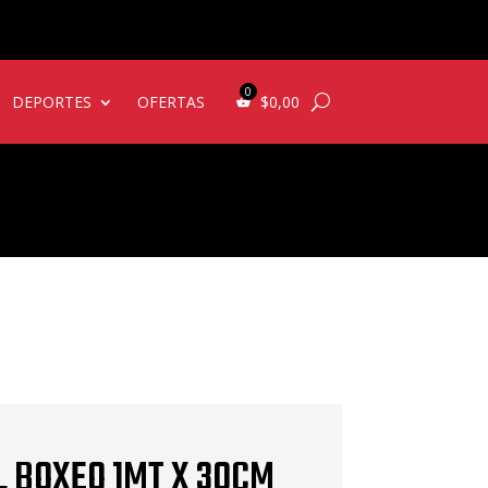
DEPORTES
OFERTAS
$
0,00
 BOXEO 1MT X 30CM