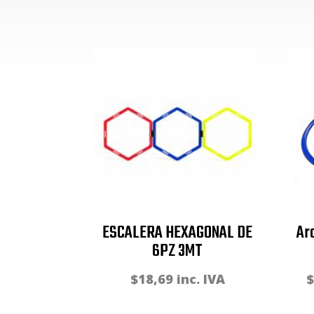
ESCALERA HEXAGONAL DE
Ar
6PZ 3MT
$
18,69
inc. IVA
$