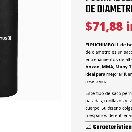
DE DIAMETR
$
71,88
i
El
PUCHIMBOLL de b
de diámetro es un sac
entrenamientos de alta
boxeo, MMA, Muay T
ideal para mejorar fuer
resistencia.
Este tipo de saco permi
patadas, rodillazos y 
cuerpo. Su diseño colga
o espacios de entrena
📐
Característica