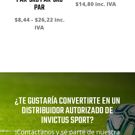
$
14,80
inc. IVA
PAR
Rango
$
8,44
-
$
26,22
inc.
de
IVA
precios:
desde
$8,44
hasta
$26,22
¿TE GUSTARÍA CONVERTIRTE EN UN
DISTRIBUIDOR AUTORIZADO DE
INVICTUS SPORT?
¡Contáctanos y sé parte de nuestra