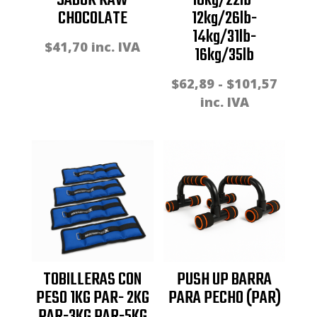
SABOR RAW
10kg/22lb-
CHOCOLATE
12kg/26lb-
14kg/31lb-
$
41,70
inc. IVA
16kg/35lb
Rang
$
62,89
-
$
101,57
de
inc. IVA
precio
desde
$62,8
hasta
$101,
TOBILLERAS CON
PUSH UP BARRA
PESO 1KG PAR- 2KG
PARA PECHO (PAR)
PAR-3KG PAR-5KG