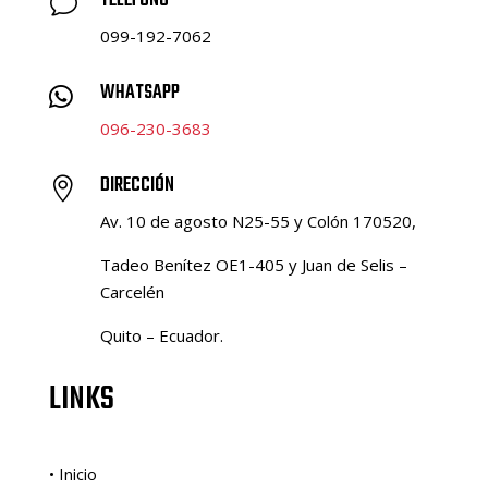
TELÉFONO
v
099-192-7062
WHATSAPP

096-230-3683
DIRECCIÓN

Av. 10 de agosto N25-55 y Colón 170520,
Tadeo Benítez OE1-405 y Juan de Selis –
Carcelén
Quito – Ecuador.
LINKS
• Inicio