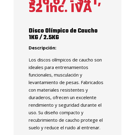
Rango
52
inc. IVA
de
precios:
desde
Disco Olímpico de Caucho
$16,67
1KG / 2.5KG
hasta
$41,52
Descripción:
Los discos olímpicos de caucho son
ideales para entrenamientos
funcionales, musculación y
levantamiento de pesas. Fabricados
con materiales resistentes y
duraderos, ofrecen un excelente
rendimiento y seguridad durante el
uso. Su diseño compacto y
recubrimiento de caucho protege el
suelo y reduce el ruido al entrenar.